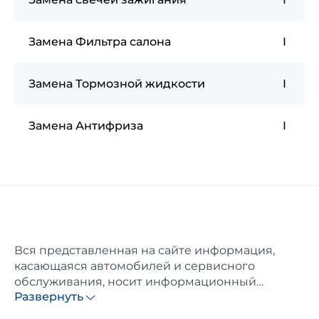
Замена Фильтра салона
I
Замена Тормозной жидкости
I
Замена Антифриза
I
Вся представленная на сайте информация,
касающаяся автомобилей и сервисного
обслуживания, носит информационный
Развернуть
характер и не является публичной офертой.
Все цены, указанные на данном сайте, носят