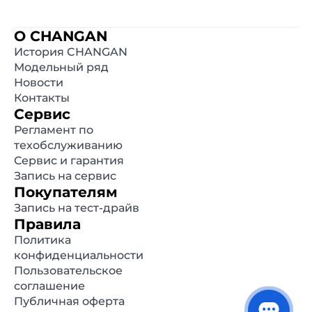
информационный характер и являются
максимально рекомендуемыми розничными
О CHANGAN
ценами по расчётам дистрибьютора. Для
История CHANGAN
получения подробной информации просьба
Модельный ряд
обращаться к ближайшему официальному
Новости
дилеру. Опубликованная на данном сайте
Контакты
информация может быть изменена в любое
Сервис
время без предварительного уведомления.
Регламент по
техобслуживанию
Сервис и гарантия
Запись на сервис
Покупателям
Запись на тест-драйв
Правила
Политика
конфиденциальности
Пользовательское
соглашение
Публичная оферта