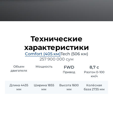
Технические
характеристики
Comfort (405 км)
Tech (506 км)
257 900 000 сум
Объем
Мощность
FWD
8,7 с
двигателя
Привод
Разгон 0-100
км/ч
Длина 4435
Ширина 1855
Высота 1600
Колёсная
мм
мм
мм
база 2735 мм