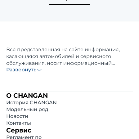
Вся представленная на сайте информация,
касающаяся автомобилей и сервисного
обслуживания, носит информационный
Развернуть
характер и не является публичной офертой.
Все цены, указанные на данном сайте, носят
информационный характер и являются
максимально рекомендуемыми розничными
О CHANGAN
ценами по расчётам дистрибьютора. Для
История CHANGAN
получения подробной информации просьба
Модельный ряд
обращаться к ближайшему официальному
Новости
дилеру. Опубликованная на данном сайте
Контакты
информация может быть изменена в любое
Сервис
время без предварительного уведомления.
Регламент по