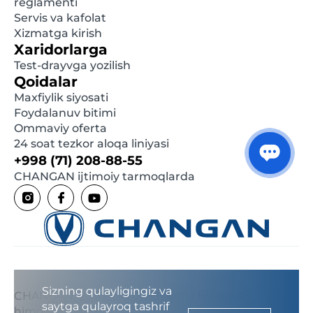
reglamenti
Servis va kafolat
Xizmatga kirish
Xaridorlarga
Test-drayvga yozilish
Qoidalar
Maxfiylik siyosati
Foydalanuv bitimi
Ommaviy oferta
24 soat tezkor aloqa liniyasi
+998 (71) 208-88-55
CHANGAN ijtimoiy tarmoqlarda
Sizning qulayligingiz va
CHANGAN © 2024 - 2026 Barcha huquqlar
saytga qulayroq tashrif
himoyalangan