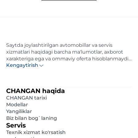
Saytda joylashtirilgan avtomobillar va servis
xizmatlari haqidagi barcha ma'lumotlar, axborot
xarakteriga ega va ommaviy oferta hisoblanmaydi.
Kengaytirish
Ushbu saytda ko'rsatilgan narxlar axborotiy
xarakterga ega va distributor tomonidan maksimal
hisoblangan tavsiya etilgan chakana narxlardir.
Batafsil ma'lumot olish uchun, iltimos, yaqindagi
CHANGAN haqida
rasmiy diler bilan bog'laning. Ushbu saytda e'lon
CHANGAN tarixi
qilingan ma'lumotlar oldindan xabardor
Modellar
qilinmasdan istalgan damda o'zgartirilishi mumkin.
Yangiliklar
Biz bilan bog`laning
Servis
Texnik xizmat ko'rsatish