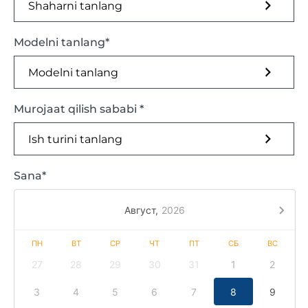
Shaharni tanlang
Modelni tanlang*
Modelni tanlang
Murojaat qilish sababi *
Ish turini tanlang
Sana*
Август,
2026
ПН
ВТ
СР
ЧТ
ПТ
СБ
ВС
27
28
29
30
31
1
2
3
4
5
6
7
8
9