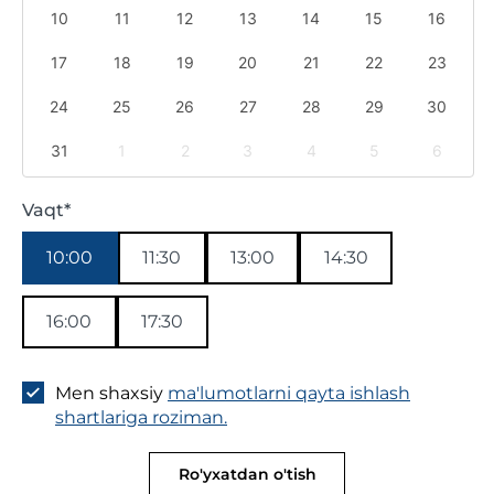
10
11
12
13
14
15
16
17
18
19
20
21
22
23
24
25
26
27
28
29
30
31
1
2
3
4
5
6
Vaqt*
10:00
11:30
13:00
14:30
16:00
17:30
Men shaxsiy
ma'lumotlarni qayta ishlash
shartlariga roziman.
Ro'yxatdan o'tish