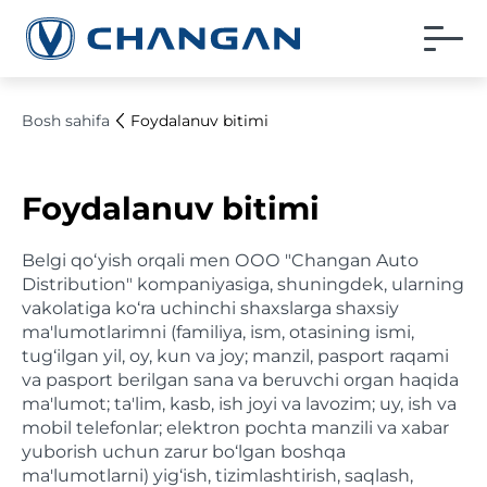
Bosh sahifa
Foydalanuv bitimi
Foydalanuv bitimi
Belgi qo‘yish orqali men ООО "Changan Auto
Distribution" kompaniyasiga, shuningdek, ularning
vakolatiga ko‘ra uchinchi shaxslarga shaxsiy
ma'lumotlarimni (familiya, ism, otasining ismi,
tug‘ilgan yil, oy, kun va joy; manzil, pasport raqami
va pasport berilgan sana va beruvchi organ haqida
ma'lumot; ta'lim, kasb, ish joyi va lavozim; uy, ish va
mobil telefonlar; elektron pochta manzili va xabar
yuborish uchun zarur bo‘lgan boshqa
ma'lumotlarni) yig‘ish, tizimlashtirish, saqlash,