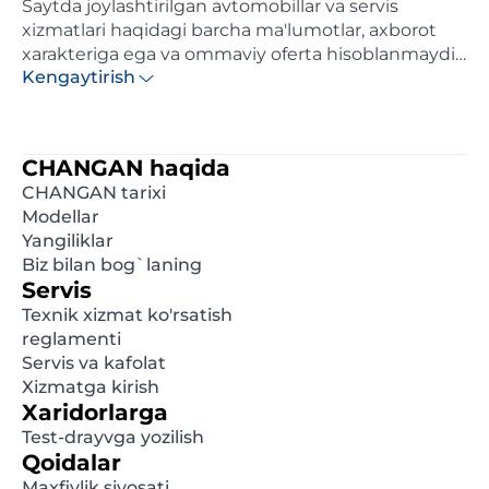
Saytda joylashtirilgan avtomobillar va servis
xizmatlari haqidagi barcha ma'lumotlar, axborot
xarakteriga ega va ommaviy oferta hisoblanmaydi.
Kengaytirish
Ushbu saytda ko'rsatilgan narxlar axborotiy
xarakterga ega va distributor tomonidan maksimal
hisoblangan tavsiya etilgan chakana narxlardir.
Batafsil ma'lumot olish uchun, iltimos, yaqindagi
CHANGAN haqida
rasmiy diler bilan bog'laning. Ushbu saytda e'lon
CHANGAN tarixi
qilingan ma'lumotlar oldindan xabardor
Modellar
qilinmasdan istalgan damda o'zgartirilishi mumkin.
Yangiliklar
Biz bilan bog`laning
Servis
Texnik xizmat ko'rsatish
reglamenti
Servis va kafolat
Xizmatga kirish
Xaridorlarga
Test-drayvga yozilish
Qoidalar
Maxfiylik siyosati