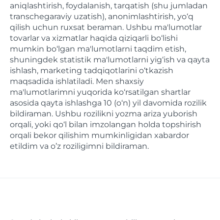
aniqlashtirish, foydalanish, tarqatish (shu jumladan
transchegaraviy uzatish), anonimlashtirish, yo‘q
qilish uchun ruxsat beraman. Ushbu ma'lumotlar
tovarlar va xizmatlar haqida qiziqarli bo‘lishi
mumkin bo‘lgan ma'lumotlarni taqdim etish,
shuningdek statistik ma'lumotlarni yig‘ish va qayta
ishlash, marketing tadqiqotlarini o‘tkazish
maqsadida ishlatiladi. Men shaxsiy
ma'lumotlarimni yuqorida ko‘rsatilgan shartlar
asosida qayta ishlashga 10 (o‘n) yil davomida rozilik
bildiraman. Ushbu rozilikni yozma ariza yuborish
orqali, yoki qo‘l bilan imzolangan holda topshirish
orqali bekor qilishim mumkinligidan xabardor
etildim va o’z roziligimni bildiraman.