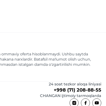
a va ommaviy oferta hisoblanmaydi. Ushbu saytda
hakana narxlardir. Batafsil ma'lumot olish uchun,
linmasdan istalgan damda o'zgartirilishi mumkin.
24 soat tezkor aloqa liniyasi
+998 (71) 208-88-55
CHANGAN ijtimoiy tarmoqlarda