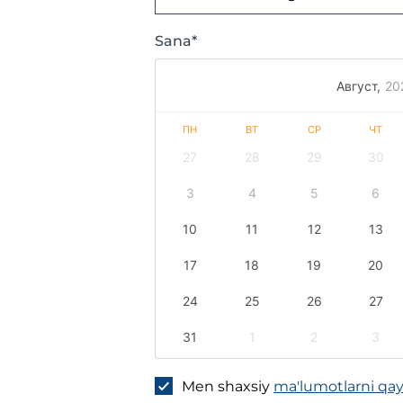
Sana*
Август,
20
ПН
ВТ
СР
ЧТ
27
28
29
30
3
4
5
6
10
11
12
13
17
18
19
20
24
25
26
27
31
1
2
3
Men shaxsiy
ma'lumotlarni qayt