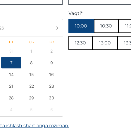
Vaqti*
10:00
10:30
11
26
ПТ
СБ
ВС
12:30
13:00
13:
31
1
2
7
8
9
14
15
16
21
22
23
28
29
30
4
5
6
a ishlash shartlariga roziman.