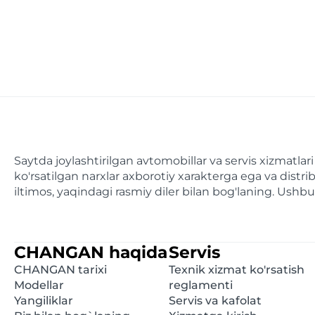
Saytda joylashtirilgan avtomobillar va servis xizmatl
ko'rsatilgan narxlar axborotiy xarakterga ega va dist
iltimos, yaqindagi rasmiy diler bilan bog'laning. Ush
CHANGAN haqida
Servis
CHANGAN tarixi
Texnik xizmat ko'rsatish
Modellar
reglamenti
Yangiliklar
Servis va kafolat