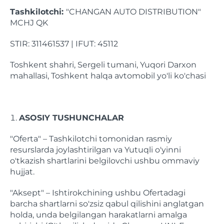
Tashkilotchi:
"CHANGAN AUTO DISTRIBUTION"
MCHJ QK
STIR: 311461537 | IFUT: 45112
Toshkent shahri, Sergeli tumani, Yuqori Darxon
mahallasi, Toshkent halqa avtomobil yo'li ko'chasi
ASOSIY TUSHUNCHALAR
"Oferta" – Tashkilotchi tomonidan rasmiy
resurslarda joylashtirilgan va Yutuqli o'yinni
o'tkazish shartlarini belgilovchi ushbu ommaviy
hujjat.
"Aksept" – Ishtirokchining ushbu Ofertadagi
barcha shartlarni so'zsiz qabul qilishini anglatgan
holda, unda belgilangan harakatlarni amalga