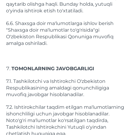
qaytarib olishga haqli. Bunday holda, yutuqli
o'yinda ishtirok etish to'xtatiladi.
6.6. Shaxsga doir ma'lumotlarga ishlov berish
"Shaxsga doir ma'lumotlar to'g'risida"gi
O'zbekiston Respublikasi Qonuniga muvofiq
amalga oshiriladi.
TOMONLARNING JAVOBGARLIGI
7.1. Tashkilotchi va Ishtirokchi O'zbekiston
Respublikasining amaldagi qonunchiligiga
muvofiq javobgar hisoblanadilar.
7.2. Ishtirokchilar taqdim etilgan ma'lumotlarning
ishonchliligi uchun javobgar hisoblanadilar.
Noto'g'ri ma'lumotlar ko'rsatilgan taqdirda,
Tashkilotchi Ishtirokchini Yutuqli o'yindan
chetlatish huquqiga ega.