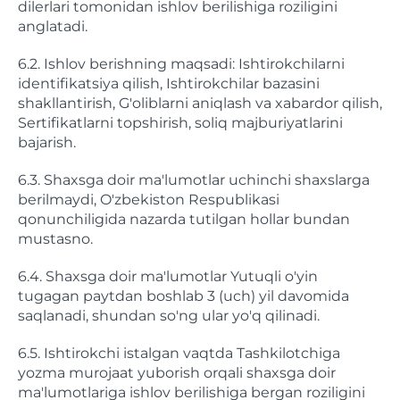
dilerlari tomonidan ishlov berilishiga roziligini
anglatadi.
6.2. Ishlov berishning maqsadi: Ishtirokchilarni
identifikatsiya qilish, Ishtirokchilar bazasini
shakllantirish, G'oliblarni aniqlash va xabardor qilish,
Sertifikatlarni topshirish, soliq majburiyatlarini
bajarish.
6.3. Shaxsga doir ma'lumotlar uchinchi shaxslarga
berilmaydi, O'zbekiston Respublikasi
qonunchiligida nazarda tutilgan hollar bundan
mustasno.
6.4. Shaxsga doir ma'lumotlar Yutuqli o'yin
tugagan paytdan boshlab 3 (uch) yil davomida
saqlanadi, shundan so'ng ular yo'q qilinadi.
6.5. Ishtirokchi istalgan vaqtda Tashkilotchiga
yozma murojaat yuborish orqali shaxsga doir
ma'lumotlariga ishlov berilishiga bergan roziligini