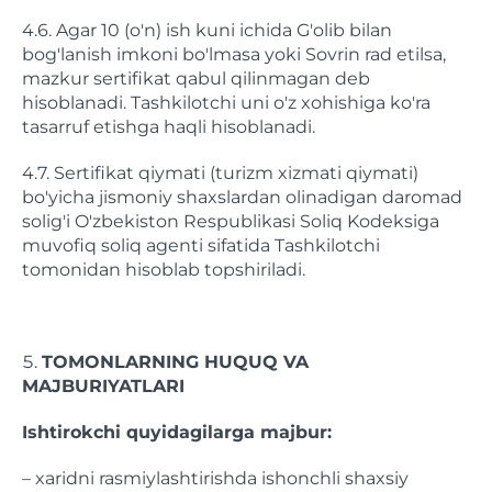
4.6. Agar 10 (o'n) ish kuni ichida G'olib bilan
bog'lanish imkoni bo'lmasa yoki Sovrin rad etilsa,
mazkur sertifikat qabul qilinmagan deb
hisoblanadi. Tashkilotchi uni o'z xohishiga ko'ra
tasarruf etishga haqli hisoblanadi.
4.7. Sertifikat qiymati (turizm xizmati qiymati)
bo'yicha jismoniy shaxslardan olinadigan daromad
solig'i O'zbekiston Respublikasi Soliq Kodeksiga
muvofiq soliq agenti sifatida Tashkilotchi
tomonidan hisoblab topshiriladi.
TOMONLARNING HUQUQ VA
MAJBURIYATLARI
Ishtirokchi quyidagilarga majbur:
– xaridni rasmiylashtirishda ishonchli shaxsiy