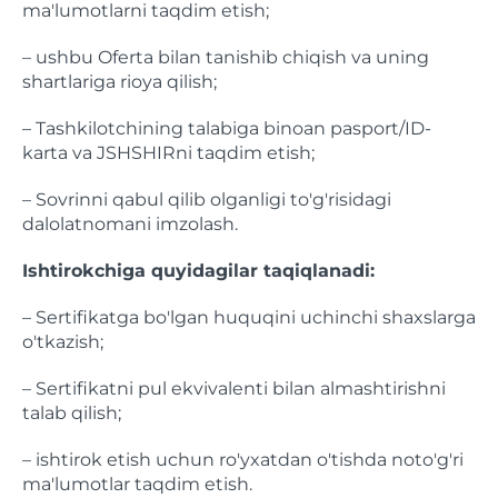
ma'lumotlarni taqdim etish;
– ushbu Oferta bilan tanishib chiqish va uning
shartlariga rioya qilish;
– Tashkilotchining talabiga binoan pasport/ID-
karta va JSHSHIRni taqdim etish;
– Sovrinni qabul qilib olganligi to'g'risidagi
dalolatnomani imzolash.
Ishtirokchiga quyidagilar taqiqlanadi:
– Sertifikatga bo'lgan huquqini uchinchi shaxslarga
o'tkazish;
– Sertifikatni pul ekvivalenti bilan almashtirishni
talab qilish;
– ishtirok etish uchun ro'yxatdan o'tishda noto'g'ri
ma'lumotlar taqdim etish.