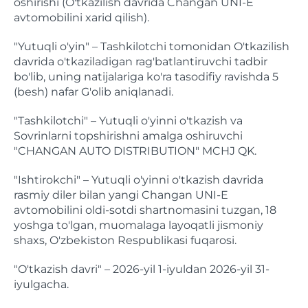
oshirishi (O'tkazilish davrida Changan UNI-E
avtomobilini xarid qilish).
"Yutuqli o'yin" – Tashkilotchi tomonidan O'tkazilish
davrida o'tkaziladigan rag'batlantiruvchi tadbir
bo'lib, uning natijalariga ko'ra tasodifiy ravishda 5
(besh) nafar G'olib aniqlanadi.
"Tashkilotchi" – Yutuqli o'yinni o'tkazish va
Sovrinlarni topshirishni amalga oshiruvchi
"CHANGAN AUTO DISTRIBUTION" MCHJ QK.
"Ishtirokchi" – Yutuqli o'yinni o'tkazish davrida
rasmiy diler bilan yangi Changan UNI-E
avtomobilini oldi-sotdi shartnomasini tuzgan, 18
yoshga to'lgan, muomalaga layoqatli jismoniy
shaxs, O'zbekiston Respublikasi fuqarosi.
"O'tkazish davri" – 2026-yil 1-iyuldan 2026-yil 31-
iyulgacha.