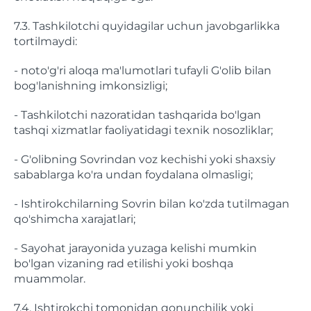
7.3. Tashkilotchi quyidagilar uchun javobgarlikka
tortilmaydi:
- noto'g'ri aloqa ma'lumotlari tufayli G'olib bilan
bog'lanishning imkonsizligi;
- Tashkilotchi nazoratidan tashqarida bo'lgan
tashqi xizmatlar faoliyatidagi texnik nosozliklar;
- G'olibning Sovrindan voz kechishi yoki shaxsiy
sabablarga ko'ra undan foydalana olmasligi;
- Ishtirokchilarning Sovrin bilan ko'zda tutilmagan
qo'shimcha xarajatlari;
- Sayohat jarayonida yuzaga kelishi mumkin
bo'lgan vizaning rad etilishi yoki boshqa
muammolar.
7.4. Ishtirokchi tomonidan qonunchilik yoki