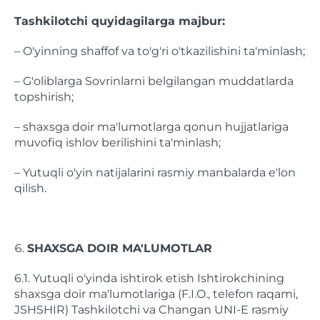
Tashkilotchi quyidagilarga majbur:
– O'yinning shaffof va to'g'ri o'tkazilishini ta'minlash;
– G'oliblarga Sovrinlarni belgilangan muddatlarda
topshirish;
– shaxsga doir ma'lumotlarga qonun hujjatlariga
muvofiq ishlov berilishini ta'minlash;
– Yutuqli o'yin natijalarini rasmiy manbalarda e'lon
qilish.
SHAXSGA DOIR MA'LUMOTLAR
6.1. Yutuqli o'yinda ishtirok etish Ishtirokchining
shaxsga doir ma'lumotlariga (F.I.O., telefon raqami,
JSHSHIR) Tashkilotchi va Changan UNI-E rasmiy