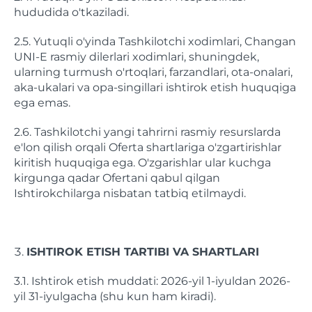
hududida o'tkaziladi.
2.5. Yutuqli o'yinda Tashkilotchi xodimlari, Changan
UNI-E rasmiy dilerlari xodimlari, shuningdek,
ularning turmush o'rtoqlari, farzandlari, ota-onalari,
aka-ukalari va opa-singillari ishtirok etish huquqiga
ega emas.
2.6. Tashkilotchi yangi tahrirni rasmiy resurslarda
e'lon qilish orqali Oferta shartlariga o'zgartirishlar
kiritish huquqiga ega. O'zgarishlar ular kuchga
kirgunga qadar Ofertani qabul qilgan
Ishtirokchilarga nisbatan tatbiq etilmaydi.
ISHTIROK ETISH TARTIBI VA SHARTLARI
3.1. Ishtirok etish muddati: 2026-yil 1-iyuldan 2026-
yil 31-iyulgacha (shu kun ham kiradi).