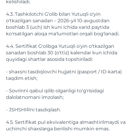
kelishiladi.
4.3. Tashkilotchi G'olib bilan Yutuqli o'yin
o'tkazilgan sanadan – 2026-yil 10-avgustdan
boshlab 3 (uch) ish kuni ichida xarid paytida
ko'rsatilgan aloqa ma'lumotlari orqali bog'lanadi.
4.4. Sertifikat G'olibga Yutuqli o'yin o'tkazilgan
sanadan boshlab 30 (o'ttiz) kalendar kun ichida
quyidagi shartlar asosida topshiriladi:
- shaxsni tasdiqlovchi hujjatni (pasport / ID-karta)
taqdim etish;
- Sovrinni qabul qilib olganligi to'g'risidagi
dalolatnomani imzolash;
- JSHSHIRni tasdiqlash.
4.5. Sertifikat pul ekvivalentiga almashtirilmaydi va
uchinchi shaxslarga berilishi mumkin emas.