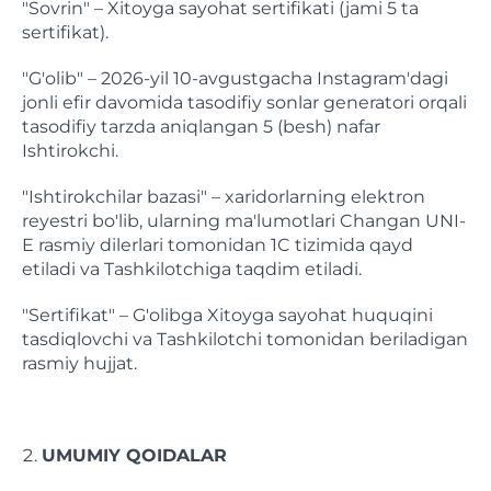
"Sovrin" – Xitoyga sayohat sertifikati (jami 5 ta
sertifikat).
"G'olib" – 2026-yil 10-avgustgacha Instagram'dagi
jonli efir davomida tasodifiy sonlar generatori orqali
tasodifiy tarzda aniqlangan 5 (besh) nafar
Ishtirokchi.
"Ishtirokchilar bazasi" – xaridorlarning elektron
reyestri bo'lib, ularning ma'lumotlari Changan UNI-
E rasmiy dilerlari tomonidan 1C tizimida qayd
etiladi va Tashkilotchiga taqdim etiladi.
"Sertifikat" – G'olibga Xitoyga sayohat huquqini
tasdiqlovchi va Tashkilotchi tomonidan beriladigan
rasmiy hujjat.
UMUMIY QOIDALAR