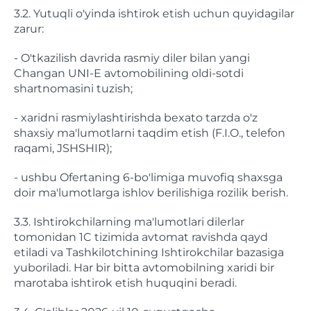
3.2. Yutuqli o'yinda ishtirok etish uchun quyidagilar
zarur:
- O'tkazilish davrida rasmiy diler bilan yangi
Changan UNI-E avtomobilining oldi-sotdi
shartnomasini tuzish;
- xaridni rasmiylashtirishda bexato tarzda o'z
shaxsiy ma'lumotlarni taqdim etish (F.I.O., telefon
raqami, JSHSHIR);
- ushbu Ofertaning 6-bo'limiga muvofiq shaxsga
doir ma'lumotlarga ishlov berilishiga rozilik berish.
3.3. Ishtirokchilarning ma'lumotlari dilerlar
tomonidan 1C tizimida avtomat ravishda qayd
etiladi va Tashkilotchining Ishtirokchilar bazasiga
yuboriladi. Har bir bitta avtomobilning xaridi bir
marotaba ishtirok etish huquqini beradi.