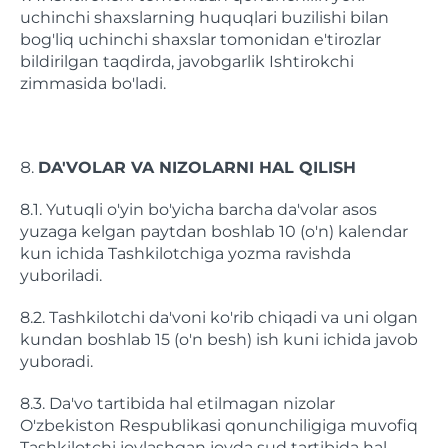
uchinchi shaxslarning huquqlari buzilishi bilan
bog'liq uchinchi shaxslar tomonidan e'tirozlar
bildirilgan taqdirda, javobgarlik Ishtirokchi
zimmasida bo'ladi.
DA'VOLAR VA NIZOLARNI HAL QILISH
8.1. Yutuqli o'yin bo'yicha barcha da'volar asos
yuzaga kelgan paytdan boshlab 10 (o'n) kalendar
kun ichida Tashkilotchiga yozma ravishda
yuboriladi.
8.2. Tashkilotchi da'voni ko'rib chiqadi va uni olgan
kundan boshlab 15 (o'n besh) ish kuni ichida javob
yuboradi.
8.3. Da'vo tartibida hal etilmagan nizolar
O'zbekiston Respublikasi qonunchiligiga muvofiq
Tashkilotchi joylashgan joyda sud tartibida hal