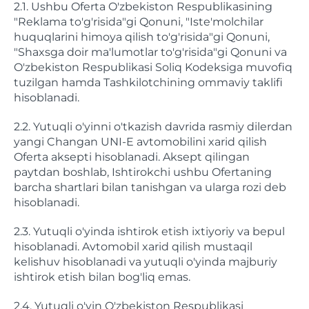
2.1. Ushbu Oferta O'zbekiston Respublikasining
"Reklama to'g'risida"gi Qonuni, "Iste'molchilar
huquqlarini himoya qilish to'g'risida"gi Qonuni,
"Shaxsga doir ma'lumotlar to'g'risida"gi Qonuni va
O'zbekiston Respublikasi Soliq Kodeksiga muvofiq
tuzilgan hamda Tashkilotchining ommaviy taklifi
hisoblanadi.
2.2. Yutuqli o'yinni o'tkazish davrida rasmiy dilerdan
yangi Changan UNI-E avtomobilini xarid qilish
Oferta aksepti hisoblanadi. Aksept qilingan
paytdan boshlab, Ishtirokchi ushbu Ofertaning
barcha shartlari bilan tanishgan va ularga rozi deb
hisoblanadi.
2.3. Yutuqli o'yinda ishtirok etish ixtiyoriy va bepul
hisoblanadi. Avtomobil xarid qilish mustaqil
kelishuv hisoblanadi va yutuqli o'yinda majburiy
ishtirok etish bilan bog'liq emas.
2.4. Yutuqli o'yin O'zbekiston Respublikasi