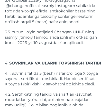
3.4. G'oliblar 2026-yil 10-avgustgacha
@changanofficial rasmiy Instagram sahifasida
to'g'ridan-to'g'ri efirda Ishtirokchilar bazasining
tartib raqamlariga tasodifiy sonlar generatorini
qo'llash orqali 5 (besh) nafar aniqlanadi.
3.5. Yutuqli o'yin natijalari Changan UNI-E'ning
rasmiy ijtimoiy tarmoqlarida jonli efir o'tkazilgan
kuni – 2026-yil 10-avgustda e'lon qilinadi.
SOVRINLAR VA ULARNI TOPSHIRISH TARTIBI
4.1. Sovrin sifatida 5 (besh) nafar G'olibga Xitoyga
sayohat sertifikati topshiriladi. Har bir sertifikat
Xitoyga 1 (bir) kishilik sayohatni o'z ichiga oladi.
4.2. Sertifikatning tarkibi va shartlari (sayohat
muddatlari, yo'nalishi, qo'shimcha xarajatlar
mavjudligi) G'olib bilan bog'lanib, alohida