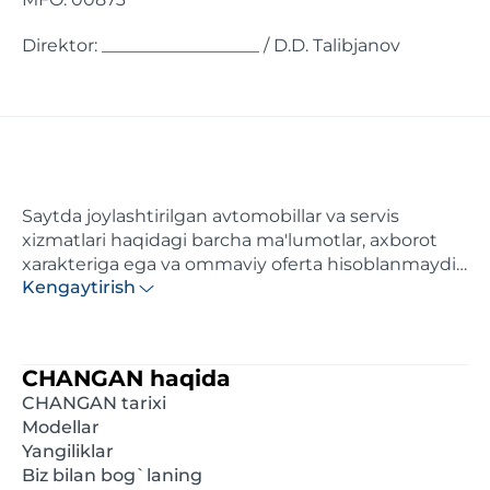
Direktor: __________________ / D.D. Talibjanov
Saytda joylashtirilgan avtomobillar va servis
xizmatlari haqidagi barcha ma'lumotlar, axborot
xarakteriga ega va ommaviy oferta hisoblanmaydi.
Kengaytirish
Ushbu saytda ko'rsatilgan narxlar axborotiy
xarakterga ega va distributor tomonidan maksimal
hisoblangan tavsiya etilgan chakana narxlardir.
Batafsil ma'lumot olish uchun, iltimos, yaqindagi
CHANGAN haqida
rasmiy diler bilan bog'laning. Ushbu saytda e'lon
CHANGAN tarixi
qilingan ma'lumotlar oldindan xabardor
Modellar
qilinmasdan istalgan damda o'zgartirilishi mumkin.
Yangiliklar
Biz bilan bog`laning