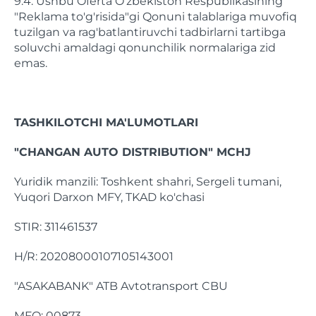
9.4. Ushbu Oferta O'zbekiston Respublikasining
"Reklama to'g'risida"gi Qonuni talablariga muvofiq
tuzilgan va rag'batlantiruvchi tadbirlarni tartibga
soluvchi amaldagi qonunchilik normalariga zid
emas.
TASHKILOTCHI MA'LUMOTLARI
"CHANGAN AUTO DISTRIBUTION" MCHJ
Yuridik manzili: Toshkent shahri, Sergeli tumani,
Yuqori Darxon MFY, TKAD ko'chasi
STIR: 311461537
H/R: 20208000107105143001
"ASAKABANK" ATB Avtotransport CBU
MFO: 00873