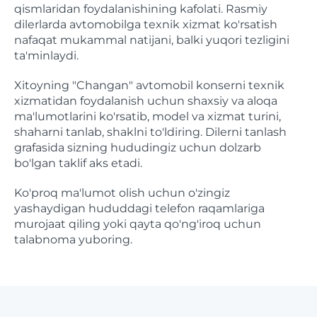
qismlaridan foydalanishining kafolati. Rasmiy
dilerlarda avtomobilga texnik xizmat ko'rsatish
nafaqat mukammal natijani, balki yuqori tezligini
ta'minlaydi.
Xitoyning "Changan" avtomobil konserni texnik
xizmatidan foydalanish uchun shaxsiy va aloqa
ma'lumotlarini ko'rsatib, model va xizmat turini,
shaharni tanlab, shaklni to'ldiring. Dilerni tanlash
grafasida sizning hududingiz uchun dolzarb
bo'lgan taklif aks etadi.
Ko'proq ma'lumot olish uchun o'zingiz
yashaydigan hududdagi telefon raqamlariga
murojaat qiling yoki qayta qo'ng'iroq uchun
talabnoma yuboring.