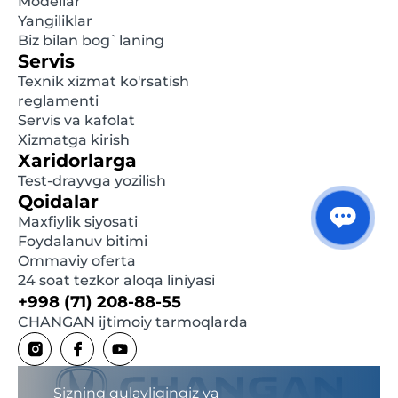
Modellar
qilinmasdan istalgan damda o'zgartirilishi mumkin.
Yangiliklar
Biz bilan bog`laning
Servis
Texnik xizmat ko'rsatish
reglamenti
Servis va kafolat
Xizmatga kirish
Xaridorlarga
Test-drayvga yozilish
Qoidalar
Maxfiylik siyosati
Foydalanuv bitimi
Ommaviy oferta
24 soat tezkor aloqa liniyasi
+998 (71) 208-88-55
CHANGAN ijtimoiy tarmoqlarda
Sizning qulayligingiz va