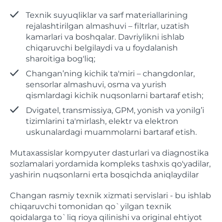
Texnik suyuqliklar va sarf materiallarining
rejalashtirilgan almashuvi – filtrlar, uzatish
kamarlari va boshqalar. Davriylikni ishlab
chiqaruvchi belgilaydi va u foydalanish
sharoitiga bog'liq;
Changan’ning kichik ta'miri – changdonlar,
sensorlar almashuvi, osma va yurish
qismlardagi kichik nuqsonlarni bartaraf etish;
Dvigatel, transmissiya, GРМ, yonish va yonilg’i
tizimlarini ta'mirlash, elektr va elektron
uskunalardagi muammolarni bartaraf etish.
Mutaxassislar kompyuter dasturlari va diagnostika
sozlamalari yordamida kompleks tashxis qo'yadilar,
yashirin nuqsonlarni erta bosqichda aniqlaydilar
Changan rasmiy texnik xizmati servislari - bu ishlab
chiqaruvchi tomonidan qo`yilgan texnik
qoidalarga to`liq rioya qilinishi va original ehtiyot