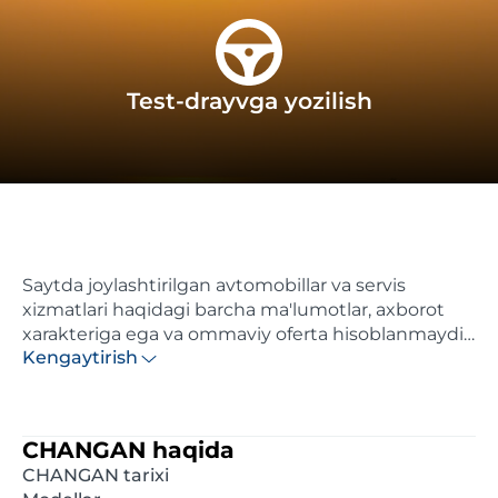
Test-drayvga yozilish
Saytda joylashtirilgan avtomobillar va servis
xizmatlari haqidagi barcha ma'lumotlar, axborot
xarakteriga ega va ommaviy oferta hisoblanmaydi.
Kengaytirish
Ushbu saytda ko'rsatilgan narxlar axborotiy
xarakterga ega va distributor tomonidan maksimal
hisoblangan tavsiya etilgan chakana narxlardir.
Batafsil ma'lumot olish uchun, iltimos, yaqindagi
CHANGAN haqida
rasmiy diler bilan bog'laning. Ushbu saytda e'lon
CHANGAN tarixi
qilingan ma'lumotlar oldindan xabardor