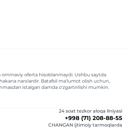
a va ommaviy oferta hisoblanmaydi. Ushbu saytda
hakana narxlardir. Batafsil ma'lumot olish uchun,
linmasdan istalgan damda o'zgartirilishi mumkin.
24 soat tezkor aloqa liniyasi
+998 (71) 208-88-55
CHANGAN ijtimoiy tarmoqlarda