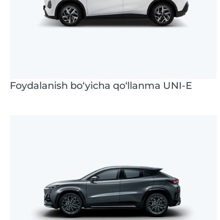
Foydalanish bo‘yicha qo‘llanma UNI-E