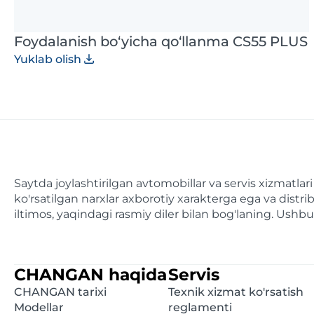
Foydalanish bo‘yicha qo‘llanma CS55 PLUS
Yuklab olish
Saytda joylashtirilgan avtomobillar va servis xizmatl
ko'rsatilgan narxlar axborotiy xarakterga ega va dist
iltimos, yaqindagi rasmiy diler bilan bog'laning. Ush
CHANGAN haqida
Servis
CHANGAN tarixi
Texnik xizmat ko'rsatish
Modellar
reglamenti