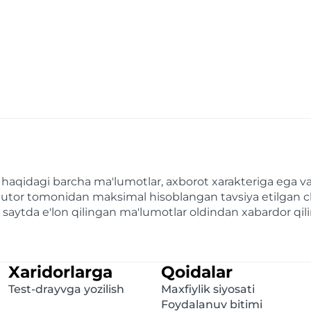
ari haqidagi barcha ma'lumotlar, axborot xarakteriga eg
ributor tomonidan maksimal hisoblangan tavsiya etilgan c
bu saytda e'lon qilingan ma'lumotlar oldindan xabardor qi
Xaridorlarga
Qoidalar
Test-drayvga yozilish
Maxfiylik siyosati
Foydalanuv bitimi