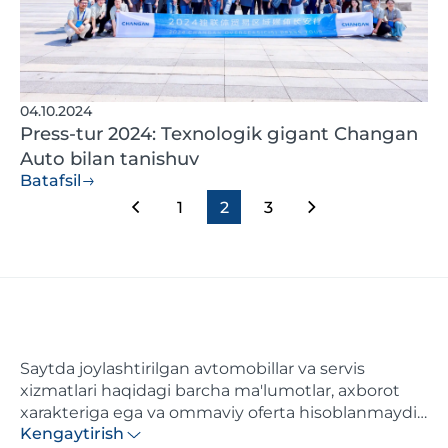
04.10.2024
Press-tur 2024: Texnologik gigant Changan
Auto bilan tanishuv
Batafsil
1
2
3
Saytda joylashtirilgan avtomobillar va servis
xizmatlari haqidagi barcha ma'lumotlar, axborot
xarakteriga ega va ommaviy oferta hisoblanmaydi.
Kengaytirish
Ushbu saytda ko'rsatilgan narxlar axborotiy