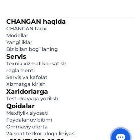
xarakterga ega va distributor tomonidan maksimal
hisoblangan tavsiya etilgan chakana narxlardir.
Batafsil ma'lumot olish uchun, iltimos, yaqindagi
CHANGAN haqida
rasmiy diler bilan bog'laning. Ushbu saytda e'lon
CHANGAN tarixi
qilingan ma'lumotlar oldindan xabardor
Modellar
qilinmasdan istalgan damda o'zgartirilishi mumkin.
Yangiliklar
Biz bilan bog`laning
Servis
Texnik xizmat ko'rsatish
reglamenti
Servis va kafolat
Xizmatga kirish
Xaridorlarga
Test-drayvga yozilish
Qoidalar
Maxfiylik siyosati
Foydalanuv bitimi
Ommaviy oferta
24 soat tezkor aloqa liniyasi