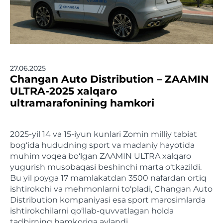
27.06.2025
Changan Auto Distribution – ZAAMIN
ULTRA-2025 xalqaro
ultramarafonining hamkori
2025-yil 14 va 15-iyun kunlari Zomin milliy tabiat
bog‘ida hududning sport va madaniy hayotida
muhim voqea bo‘lgan ZAAMIN ULTRA xalqaro
yugurish musobaqasi beshinchi marta o‘tkazildi.
Bu yil poyga 17 mamlakatdan 3500 nafardan ortiq
ishtirokchi va mehmonlarni to‘pladi, Changan Auto
Distribution kompaniyasi esa sport marosimlarda
ishtirokchilarni qo‘llab-quvvatlagan holda
tadbirning hamkoriga aylandi.