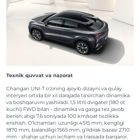
Texnik quvvat va nazorat
Changan UNI-T o'zining ajoyib dizayni va qulay
interyeri ortida bir xil darajada ta'sirchan dinamika
va boshqaruvni yashiradi. 1,5 litrli dvigatel (180 ot
kuchi) FWD bilan - dinamika va gazga tez javob
berish; atigi 7,6 soniyada 100 km/soat tezlikka
erishish. O‘lchamlari: uzunligi 4515 mm, kengligi
1870 mm, balandligi 1565 mm, g‘ildirak bazasi 2710
mm - shahar uchun ixcham va trassada barqaror.