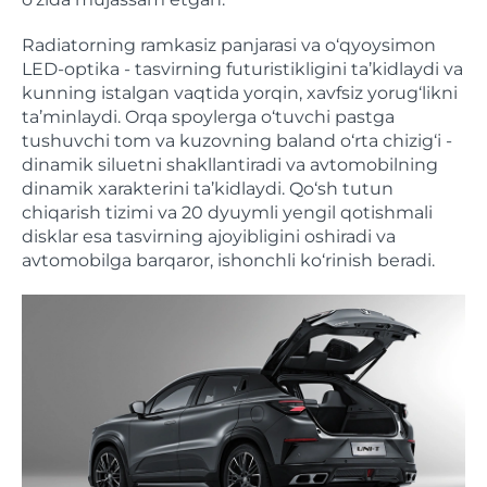
Radiatorning ramkasiz panjarasi va o‘qyoysimon
LED-optika - tasvirning futuristikligini ta’kidlaydi va
kunning istalgan vaqtida yorqin, xavfsiz yorug‘likni
ta’minlaydi. Orqa spoylerga o‘tuvchi pastga
tushuvchi tom va kuzovning baland o‘rta chizig‘i -
dinamik siluetni shakllantiradi va avtomobilning
dinamik xarakterini ta’kidlaydi. Qo‘sh tutun
chiqarish tizimi va 20 dyuymli yengil qotishmali
disklar esa tasvirning ajoyibligini oshiradi va
avtomobilga barqaror, ishonchli ko‘rinish beradi.