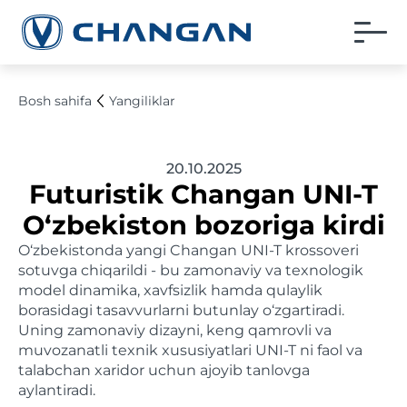
Bosh sahifa
Yangiliklar
20.10.2025
Futuristik Changan UNI-T
O‘zbekiston bozoriga kirdi
O‘zbekistonda yangi Changan UNI-T krossoveri
sotuvga chiqarildi - bu zamonaviy va texnologik
model dinamika, xavfsizlik hamda qulaylik
borasidagi tasavvurlarni butunlay o‘zgartiradi.
Uning zamonaviy dizayni, keng qamrovli va
muvozanatli texnik xususiyatlari UNI-T ni faol va
talabchan xaridor uchun ajoyib tanlovga
aylantiradi.