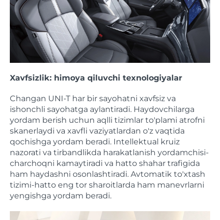
Xavfsizlik: himoya qiluvchi texnologiyalar
Changan UNI-T har bir sayohatni xavfsiz va
ishonchli sayohatga aylantiradi. Haydovchilarga
yordam berish uchun aqlli tizimlar to'plami atrofni
skanerlaydi va xavfli vaziyatlardan o'z vaqtida
qochishga yordam beradi. Intellektual kruiz
nazorati va tirbandlikda harakatlanish yordamchisi-
charchoqni kamaytiradi va hatto shahar trafigida
ham haydashni osonlashtiradi. Avtomatik to'xtash
tizimi-hatto eng tor sharoitlarda ham manevrlarni
yengishga yordam beradi.