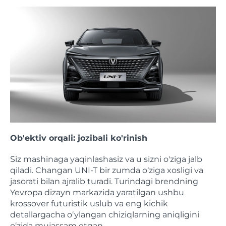
Ob'ektiv orqali: jozibali ko'rinish
Siz mashinaga yaqinlashasiz va u sizni o'ziga jalb
qiladi. Changan UNI-T bir zumda o‘ziga xosligi va
jasorati bilan ajralib turadi. Turindagi brendning
Yevropa dizayn markazida yaratilgan ushbu
krossover futuristik uslub va eng kichik
detallargacha o‘ylangan chiziqlarning aniqligini
o‘zida mujassam etgan.