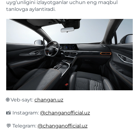
uyg‘unligini izlayotganlar uchun eng maqbul
tanlovga aylantiradi.
🌐 Veb-sayt:
changan.uz
📸 Instagram:
@changanofficial.uz
💬 Telegram:
@changanofficial.uz