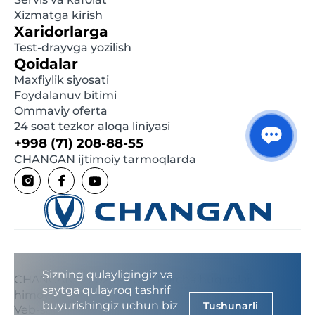
Xizmatga kirish
Xaridorlarga
Test-drayvga yozilish
Qoidalar
Maxfiylik siyosati
Foydalanuv bitimi
Ommaviy oferta
24 soat tezkor aloqa liniyasi
+998 (71) 208-88-55
CHANGAN ijtimoiy tarmoqlarda
Sizning qulayligingiz va
CHANGAN © 2024 - 2026 Barcha huquqlar
saytga qulayroq tashrif
himoyalangan
buyurishingiz uchun biz
Tushunarli
Veb-saytlar yaratish
LIFESTYLE CREATIVE