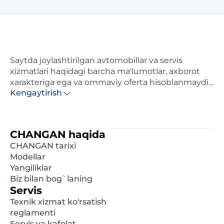
Saytda joylashtirilgan avtomobillar va servis
xizmatlari haqidagi barcha ma'lumotlar, axborot
xarakteriga ega va ommaviy oferta hisoblanmaydi.
Kengaytirish
Ushbu saytda ko'rsatilgan narxlar axborotiy
xarakterga ega va distributor tomonidan maksimal
hisoblangan tavsiya etilgan chakana narxlardir.
Batafsil ma'lumot olish uchun, iltimos, yaqindagi
CHANGAN haqida
rasmiy diler bilan bog'laning. Ushbu saytda e'lon
CHANGAN tarixi
qilingan ma'lumotlar oldindan xabardor
Modellar
qilinmasdan istalgan damda o'zgartirilishi mumkin.
Yangiliklar
Biz bilan bog`laning
Servis
Texnik xizmat ko'rsatish
reglamenti
Servis va kafolat