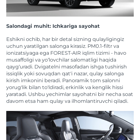
Salondagi muhit: Ichkariga sayohat
Eshikni ochib, har bir detal sizning qulayligingiz
uchun yaratilgan salonga kirasiz. PM0.1-filtr va
ionizatsiyaga ega FOREST-AIR iqlim tizimi - havo
musaffoligi va yo‘lovchilar salomatligi haqida
qayg‘uradi. Dvigatelni masofadan ishga tushirish
issiqlik yoki sovuqdan qat'i nazar, qulay salonga
kirish imkonini beradi. Panoramik tom salonni
yorug'lik bilan to'ldiradi, erkinlik va kenglik hissi
yaratadi. Ushbu yechimlar sayohatni bir necha soat
davom etsa ham qulay va ilhomlantiruvchi qiladi.