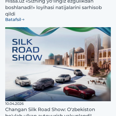
Hissa.uz «Sizning yo‘lingiz ezgulikdan
boshlanadi!» loyihasi natijalarini sarhisob
qildi
Batafsil
10.04.2026
Changan Silk Road Show: O'zbekiston
bo'ylab ulkan avtoyurish yakunlandi!