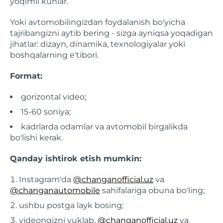
yoqimli kunlar.
Yoki avtomobilingizdan foydalanish bo'yicha
tajribangizni aytib bering - sizga ayniqsa yoqadigan
jihatlar: dizayn, dinamika, texnologiyalar yoki
boshqalarning e'tibori.
Format:
gorizontal video;
15-60 soniya;
kadrlarda odamlar va avtomobil birgalikda
bo'lishi kerak.
Qanday ishtirok etish mumkin:
Instagram'da
@changanofficial.uz
va
@changanautomobile
sahifalariga obuna bo'ling;
ushbu postga layk bosing;
videongizni yuklab,
@changanofficial.uz
va