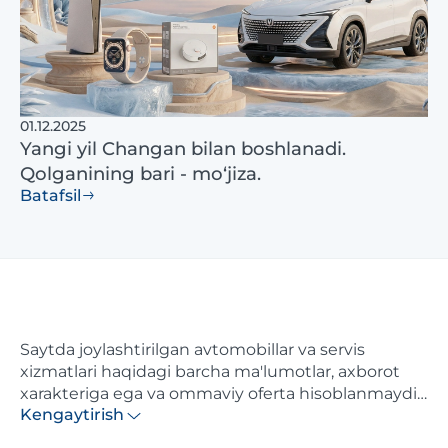
01.12.2025
Yangi yil Changan bilan boshlanadi.
Qolganining bari - mo‘jiza.
Batafsil
Saytda joylashtirilgan avtomobillar va servis
xizmatlari haqidagi barcha ma'lumotlar, axborot
xarakteriga ega va ommaviy oferta hisoblanmaydi.
Kengaytirish
Ushbu saytda ko'rsatilgan narxlar axborotiy
xarakterga ega va distributor tomonidan maksimal