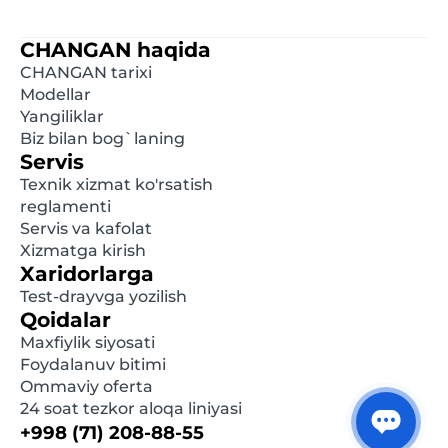
hisoblangan tavsiya etilgan chakana narxlardir.
Batafsil ma'lumot olish uchun, iltimos, yaqindagi
CHANGAN haqida
rasmiy diler bilan bog'laning. Ushbu saytda e'lon
CHANGAN tarixi
qilingan ma'lumotlar oldindan xabardor
Modellar
qilinmasdan istalgan damda o'zgartirilishi mumkin.
Yangiliklar
Biz bilan bog`laning
Servis
Texnik xizmat ko'rsatish
reglamenti
Servis va kafolat
Xizmatga kirish
Xaridorlarga
Test-drayvga yozilish
Qoidalar
Maxfiylik siyosati
Foydalanuv bitimi
Ommaviy oferta
24 soat tezkor aloqa liniyasi
+998 (71) 208-88-55