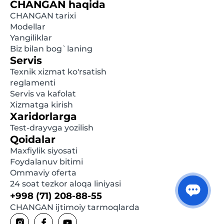
CHANGAN haqida
rasmiy diler bilan bog'laning. Ushbu saytda e'lon
CHANGAN tarixi
qilingan ma'lumotlar oldindan xabardor
Modellar
qilinmasdan istalgan damda o'zgartirilishi mumkin.
Yangiliklar
Biz bilan bog`laning
Servis
Texnik xizmat ko'rsatish
reglamenti
Servis va kafolat
Xizmatga kirish
Xaridorlarga
Test-drayvga yozilish
Qoidalar
Maxfiylik siyosati
Foydalanuv bitimi
Ommaviy oferta
24 soat tezkor aloqa liniyasi
+998 (71) 208-88-55
CHANGAN ijtimoiy tarmoqlarda