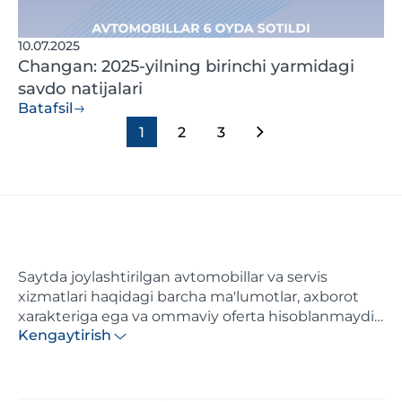
10.07.2025
Changan: 2025-yilning birinchi yarmidagi
savdo natijalari
Batafsil
1
2
3
Saytda joylashtirilgan avtomobillar va servis
xizmatlari haqidagi barcha ma'lumotlar, axborot
xarakteriga ega va ommaviy oferta hisoblanmaydi.
Kengaytirish
Ushbu saytda ko'rsatilgan narxlar axborotiy
xarakterga ega va distributor tomonidan maksimal
hisoblangan tavsiya etilgan chakana narxlardir.
Batafsil ma'lumot olish uchun, iltimos, yaqindagi