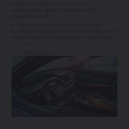
perforatsiyalangan ekocharmdan
tayyorlangan va old o’rindiqlar elektr
sozlamalarga ega
Raqamli uskunalar kompleksiga ega
bo’lgan bort kompyuteri avtomobilning holati
haqida to'liq ma'lumot berilishini ta’minlaydi
(3",7" и 10")
Panoramali tom