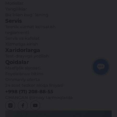
Modellar
qilinmasdan istalgan damda o'zgartirilishi mumkin.
Yangiliklar
Biz bilan bog`laning
Servis
Texnik xizmat ko'rsatish
reglamenti
Servis va kafolat
Xizmatga kirish
Xaridorlarga
Test-drayvga yozilish
Qoidalar
Maxfiylik siyosati
Foydalanuv bitimi
Ommaviy oferta
24 soat tezkor aloqa liniyasi
+998 (71) 208-88-55
CHANGAN ijtimoiy tarmoqlarda