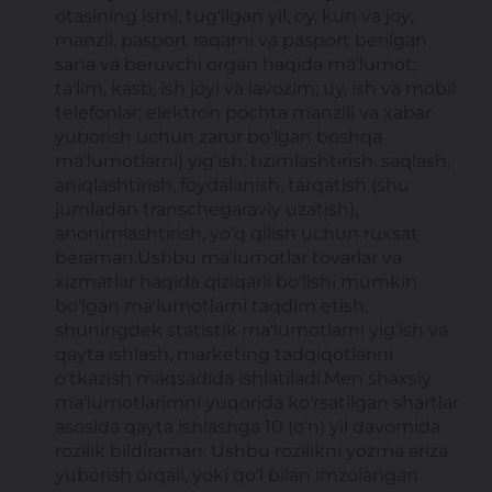
otasining ismi, tug‘ilgan yil, oy, kun va joy;
manzil, pasport raqami va pasport berilgan
sana va beruvchi organ haqida ma'lumot;
ta'lim, kasb, ish joyi va lavozim; uy, ish va mobil
telefonlar; elektron pochta manzili va xabar
yuborish uchun zarur bo‘lgan boshqa
ma'lumotlarni) yig‘ish, tizimlashtirish, saqlash,
aniqlashtirish, foydalanish, tarqatish (shu
jumladan transchegaraviy uzatish),
anonimlashtirish, yo‘q qilish uchun ruxsat
beraman.Ushbu ma'lumotlar tovarlar va
xizmatlar haqida qiziqarli bo‘lishi mumkin
bo‘lgan ma'lumotlarni taqdim etish,
shuningdek statistik ma'lumotlarni yig‘ish va
qayta ishlash, marketing tadqiqotlarini
o‘tkazish maqsadida ishlatiladi.Men shaxsiy
ma'lumotlarimni yuqorida ko‘rsatilgan shartlar
asosida qayta ishlashga 10 (o‘n) yil davomida
rozilik bildiraman. Ushbu rozilikni yozma ariza
yuborish orqali, yoki qo‘l bilan imzolangan