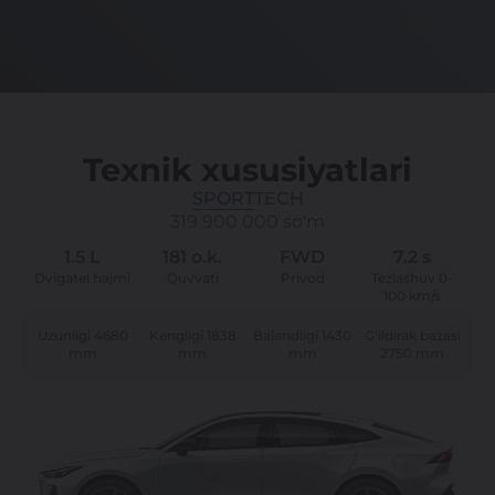
Texnik xususiyatlari
SPORT
TECH
319 900 000 so'm
1.5 L
181 o.k.
FWD
7.2 s
Dvigatel hajmi
Quvvati
Privod
Tezlashuv 0-
100 km/s
Uzunligi 4680
Kengligi 1838
Balandligi 1430
G'ildirak bazasi
mm
mm
mm
2750 mm