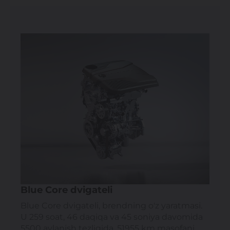
Blue Core dvigateli
Blue Core dvigateli, brendning o'z yaratmasi.
U 259 soat, 46 daqiqa va 45 soniya davomida
5500 aylanish tezligida, 51955 km masofani