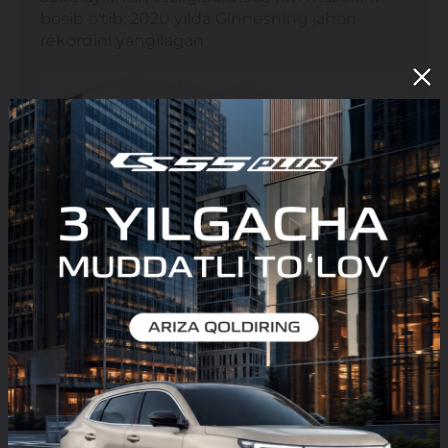
bosib o'tib, 2020 yilda Ginnesning jahon
rekordini yangilagan
C-NCAP
"C-NCAP" (Xitoyning avtomobil xavfsizligini
baholash dasturi) standartlaridan