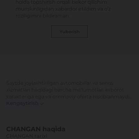
holda topshirish orqali bekor qilishim
mumkinligidan xabardor etildim va o’z
roziligimni bildiraman.
Yuborish
Saytda joylashtirilgan avtomobillar va servis
xizmatlari haqidagi barcha ma'lumotlar, axborot
xarakteriga ega va ommaviy oferta hisoblanmaydi.
Kengaytirish
Ushbu saytda ko'rsatilgan narxlar axborotiy
xarakterga ega va distributor tomonidan maksimal
hisoblangan tavsiya etilgan chakana narxlardir.
Batafsil ma'lumot olish uchun, iltimos, yaqindagi
CHANGAN haqida
rasmiy diler bilan bog'laning. Ushbu saytda e'lon
CHANGAN tarixi
qilingan ma'lumotlar oldindan xabardor