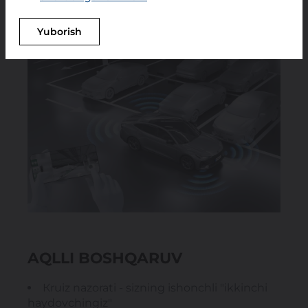
Yuborish
AQLLI BOSHQARUV
Кruiz nazorati - sizning ishonchli "ikkinchi
haydovchingiz"