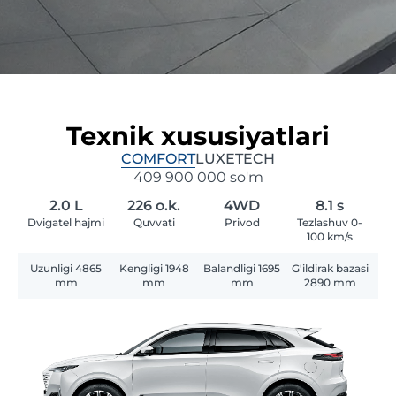
Texnik xususiyatlari
COMFORT
LUXE
TECH
409 900 000 so'm
2.0 L
226 o.k.
4WD
8.1 s
Dvigatel hajmi
Quvvati
Privod
Tezlashuv 0-
100 km/s
Uzunligi 4865
Kengligi 1948
Balandligi 1695
G'ildirak bazasi
mm
mm
mm
2890 mm