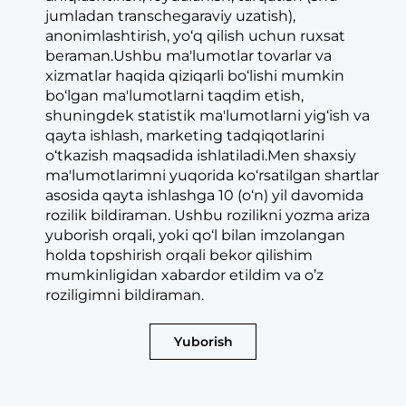
jumladan transchegaraviy uzatish),
anonimlashtirish, yo‘q qilish uchun ruxsat
beraman.Ushbu ma'lumotlar tovarlar va
xizmatlar haqida qiziqarli bo‘lishi mumkin
bo‘lgan ma'lumotlarni taqdim etish,
shuningdek statistik ma'lumotlarni yig‘ish va
qayta ishlash, marketing tadqiqotlarini
o‘tkazish maqsadida ishlatiladi.Men shaxsiy
ma'lumotlarimni yuqorida ko‘rsatilgan shartlar
asosida qayta ishlashga 10 (o‘n) yil davomida
rozilik bildiraman. Ushbu rozilikni yozma ariza
yuborish orqali, yoki qo‘l bilan imzolangan
holda topshirish orqali bekor qilishim
mumkinligidan xabardor etildim va o’z
roziligimni bildiraman.
Yuborish