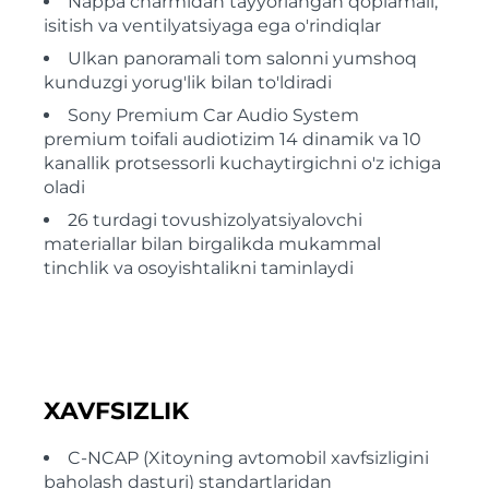
Nappa charmidan tayyorlangan qoplamali,
isitish va ventilyatsiyaga ega o'rindiqlar
Ulkan panoramali tom salonni yumshoq
kunduzgi yorug'lik bilan to'ldiradi
Sony Premium Car Audio System
premium toifali audiotizim 14 dinamik va 10
kanallik protsessorli kuchaytirgichni o'z ichiga
oladi
26 turdagi tovushizolyatsiyalovchi
materiallar bilan birgalikda mukammal
tinchlik va osoyishtalikni taminlaydi
XAVFSIZLIK
C-NCAP (Xitoyning avtomobil xavfsizligini
baholash dasturi) standartlaridan