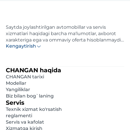
Saytda joylashtirilgan avtomobillar va servis
xizmatlari haqidagi barcha ma'lumotlar, axborot
xarakteriga ega va ommaviy oferta hisoblanmaydi.
Kengaytirish
Ushbu saytda ko'rsatilgan narxlar axborotiy
xarakterga ega va distributor tomonidan maksimal
hisoblangan tavsiya etilgan chakana narxlardir.
Batafsil ma'lumot olish uchun, iltimos, yaqindagi
CHANGAN haqida
rasmiy diler bilan bog'laning. Ushbu saytda e'lon
CHANGAN tarixi
qilingan ma'lumotlar oldindan xabardor
Modellar
qilinmasdan istalgan damda o'zgartirilishi mumkin.
Yangiliklar
Biz bilan bog`laning
Servis
Texnik xizmat ko'rsatish
reglamenti
Servis va kafolat
Xizmatga kirish