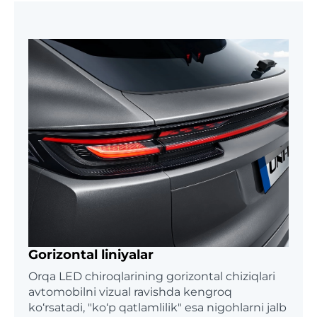
Gorizontal liniyalar
Orqa LED chiroqlarining gorizontal chiziqlari
avtomobilni vizual ravishda kengroq
ko‘rsatadi, "ko‘p qatlamlilik" esa nigohlarni jalb