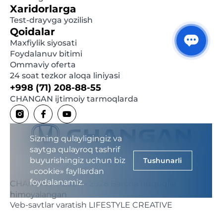
Xaridorlarga
Test-drayvga yozilish
Qoidalar
Maxfiylik siyosati
Foydalanuv bitimi
Ommaviy oferta
24 soat tezkor aloqa liniyasi
+998 (71) 208-88-55
CHANGAN ijtimoiy tarmoqlarda
Sizning qulayligingiz va
saytga qulayroq tashrif
buyurishingiz uchun biz
Tushunarli
«cookie» fayllardan
foydalanamiz.
CHANGAN © 2024 - 2026 Barcha huquqlar
himoyalangan
Veb-saytlar yaratish
LIFESTYLE CREATIVE