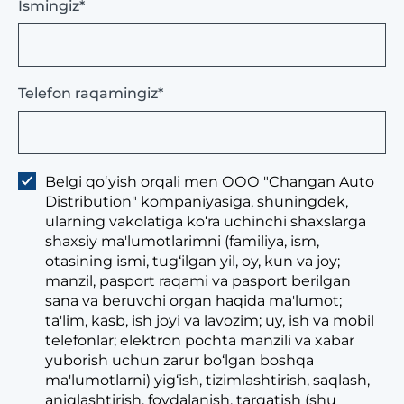
Ismingiz*
Telefon raqamingiz*
Belgi qo‘yish orqali men ООО "Changan Auto
Distribution" kompaniyasiga, shuningdek,
ularning vakolatiga ko‘ra uchinchi shaxslarga
shaxsiy ma'lumotlarimni (familiya, ism,
otasining ismi, tug‘ilgan yil, oy, kun va joy;
manzil, pasport raqami va pasport berilgan
sana va beruvchi organ haqida ma'lumot;
ta'lim, kasb, ish joyi va lavozim; uy, ish va mobil
telefonlar; elektron pochta manzili va xabar
yuborish uchun zarur bo‘lgan boshqa
ma'lumotlarni) yig‘ish, tizimlashtirish, saqlash,
aniqlashtirish, foydalanish, tarqatish (shu