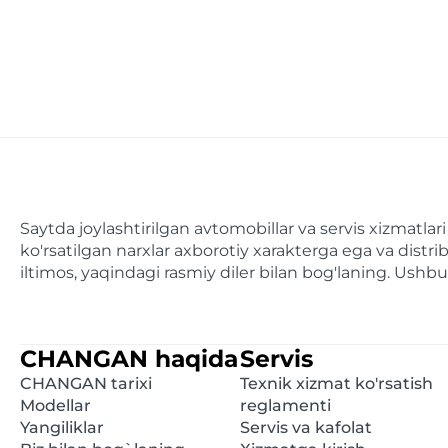
Saytda joylashtirilgan avtomobillar va servis xizmatl
ko'rsatilgan narxlar axborotiy xarakterga ega va dist
iltimos, yaqindagi rasmiy diler bilan bog'laning. Ush
CHANGAN haqida
Servis
CHANGAN tarixi
Texnik xizmat ko'rsatish
Modellar
reglamenti
Yangiliklar
Servis va kafolat