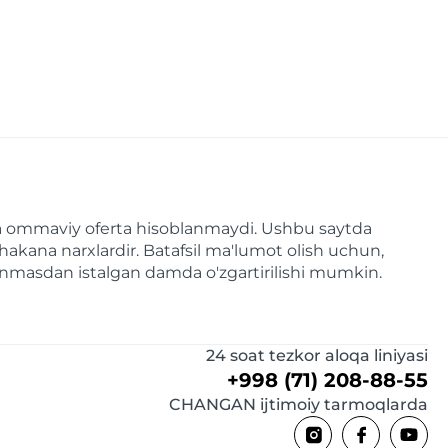
a va ommaviy oferta hisoblanmaydi. Ushbu saytda
hakana narxlardir. Batafsil ma'lumot olish uchun,
linmasdan istalgan damda o'zgartirilishi mumkin.
24 soat tezkor aloqa liniyasi
+998 (71) 208-88-55
CHANGAN ijtimoiy tarmoqlarda