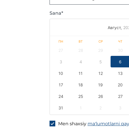
Sana*
Август,
20
ПН
ВТ
СР
ЧТ
27
28
29
30
3
4
5
6
10
11
12
13
17
18
19
20
24
25
26
27
31
1
2
3
Men shaxsiy
ma'lumotlarni qayt