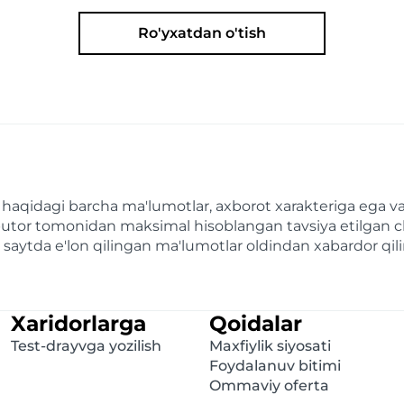
Ro'yxatdan o'tish
ari haqidagi barcha ma'lumotlar, axborot xarakteriga eg
ributor tomonidan maksimal hisoblangan tavsiya etilgan c
bu saytda e'lon qilingan ma'lumotlar oldindan xabardor qi
Xaridorlarga
Qoidalar
Test-drayvga yozilish
Maxfiylik siyosati
Foydalanuv bitimi
Ommaviy oferta