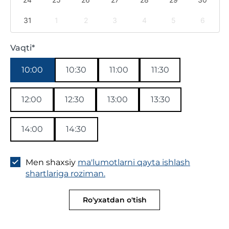
31
1
2
3
4
5
6
Vaqti*
10:00
10:30
11:00
11:30
12:00
12:30
13:00
13:30
14:00
14:30
Men shaxsiy
ma'lumotlarni qayta ishlash
shartlariga roziman.
Ro'yxatdan o'tish