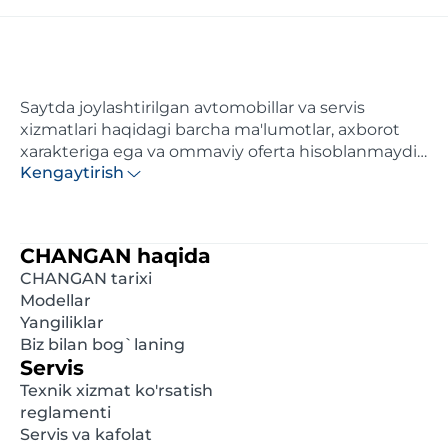
Saytda joylashtirilgan avtomobillar va servis
xizmatlari haqidagi barcha ma'lumotlar, axborot
xarakteriga ega va ommaviy oferta hisoblanmaydi.
Kengaytirish
Ushbu saytda ko'rsatilgan narxlar axborotiy
xarakterga ega va distributor tomonidan maksimal
hisoblangan tavsiya etilgan chakana narxlardir.
Batafsil ma'lumot olish uchun, iltimos, yaqindagi
CHANGAN haqida
rasmiy diler bilan bog'laning. Ushbu saytda e'lon
CHANGAN tarixi
qilingan ma'lumotlar oldindan xabardor
Modellar
qilinmasdan istalgan damda o'zgartirilishi mumkin.
Yangiliklar
Biz bilan bog`laning
Servis
Texnik xizmat ko'rsatish
reglamenti
Servis va kafolat