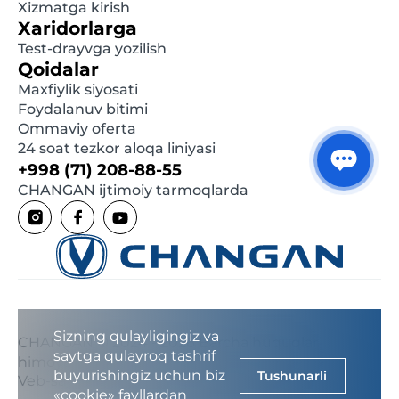
Xizmatga kirish
Xaridorlarga
Test-drayvga yozilish
Qoidalar
Maxfiylik siyosati
Foydalanuv bitimi
Ommaviy oferta
24 soat tezkor aloqa liniyasi
+998 (71) 208-88-55
CHANGAN ijtimoiy tarmoqlarda
Sizning qulayligingiz va
CHANGAN © 2024 - 2026 Barcha huquqlar
saytga qulayroq tashrif
himoyalangan
buyurishingiz uchun biz
Tushunarli
Veb-saytlar yaratish
LIFESTYLE CREATIVE
«cookie» fayllardan