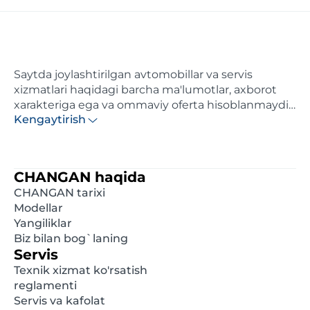
Saytda joylashtirilgan avtomobillar va servis
xizmatlari haqidagi barcha ma'lumotlar, axborot
xarakteriga ega va ommaviy oferta hisoblanmaydi.
Kengaytirish
Ushbu saytda ko'rsatilgan narxlar axborotiy
xarakterga ega va distributor tomonidan maksimal
hisoblangan tavsiya etilgan chakana narxlardir.
Batafsil ma'lumot olish uchun, iltimos, yaqindagi
CHANGAN haqida
rasmiy diler bilan bog'laning. Ushbu saytda e'lon
CHANGAN tarixi
qilingan ma'lumotlar oldindan xabardor
Modellar
qilinmasdan istalgan damda o'zgartirilishi mumkin.
Yangiliklar
Biz bilan bog`laning
Servis
Texnik xizmat ko'rsatish
reglamenti
Servis va kafolat