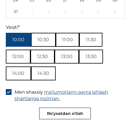
31
1
2
3
4
5
6
Vaqti*
10:00
10:30
11:00
11:30
12:00
12:30
13:00
13:30
14:00
14:30
Men shaxsiy
ma'lumotlarni qayta ishlash
shartlariga roziman.
Ro'yxatdan o'tish