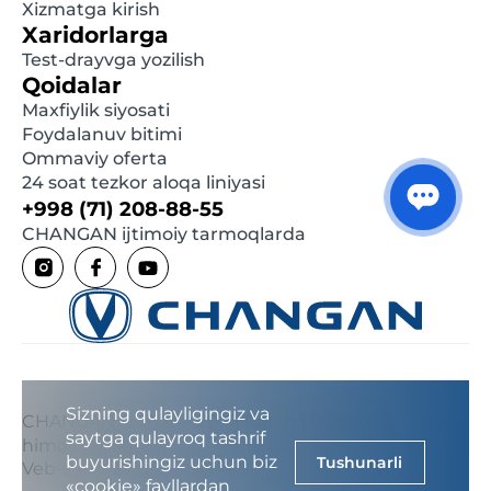
Xizmatga kirish
Xaridorlarga
Test-drayvga yozilish
Qoidalar
Maxfiylik siyosati
Foydalanuv bitimi
Ommaviy oferta
24 soat tezkor aloqa liniyasi
+998 (71) 208-88-55
CHANGAN ijtimoiy tarmoqlarda
Sizning qulayligingiz va
CHANGAN © 2024 - 2026 Barcha huquqlar
saytga qulayroq tashrif
himoyalangan
buyurishingiz uchun biz
Tushunarli
Veb-saytlar yaratish
LIFESTYLE CREATIVE
«cookie» fayllardan